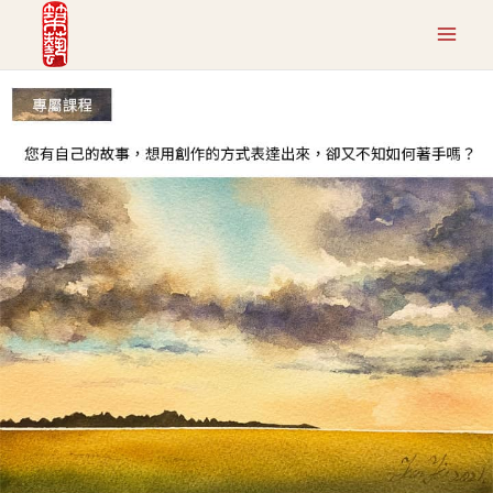
跳
至
主
要
內
容