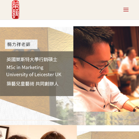
跳
至
主
要
內
容