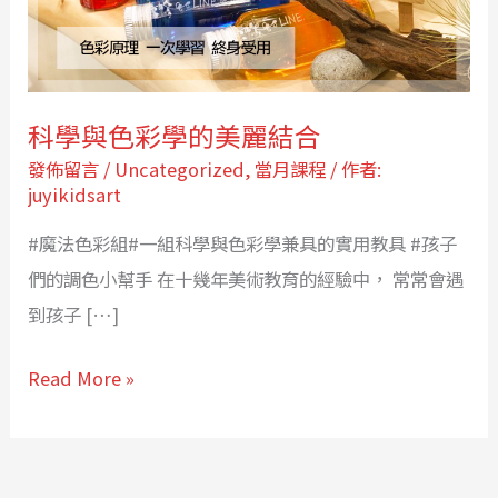
的
美
麗
結
科學與色彩學的美麗結合
合
發佈留言
/
Uncategorized
,
當月課程
/ 作者:
juyikidsart
#魔法色彩組#一組科學與色彩學兼具的實用教具 #孩子
們的調色小幫手 在十幾年美術教育的經驗中， 常常會遇
到孩子 […]
Read More »