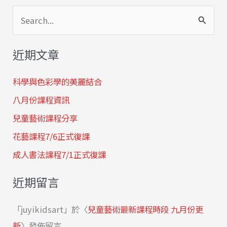
搜
尋
近期文章
關
鍵
科學與色彩學的美麗結合
字
八月份課程資訊
:
兒童藝術課程分享
花藝課程7/6正式復課
成人書法課程7/1正式復課
近期留言
「
juyikidsart
」於〈
兒童藝術最新課程時段 九月份更
新
〉發佈留言