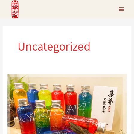
跳
至
主
要
Uncategorized
內
容
科
學
與
色
彩
學