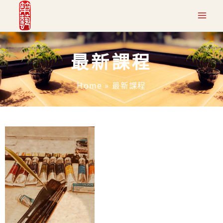
跳
至
主
最新課程
要
內
Home
»
最新課程
容