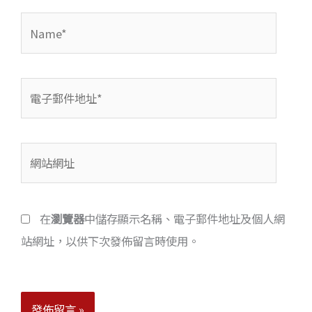
Name*
電
子
郵
網
件
站
地
網
址
在
瀏覽器
中儲存顯示名稱、電子郵件地址及個人網
址
*
站網址，以供下次發佈留言時使用。