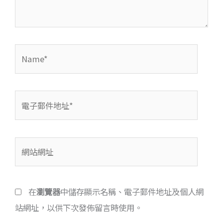
容...
Name*
電
子
郵
網
件
站
地
網
址
在
瀏覽器
中儲存顯示名稱、電子郵件地址及個人網
址
*
站網址，以供下次發佈留言時使用。