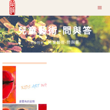
跳
至
主
兒童藝術-問與答
要
內
Home
»
兒童藝術-問與答
容